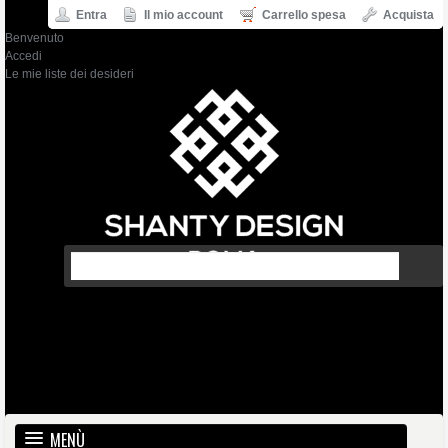
Entra
Il mio account
Carrello spesa
Acquista
Benvenuto
Accedi
Le mie liste dei desideri
MENÙ