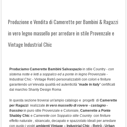
ARREDO HOTEL - B&B
PORTE INTERNE
Produzione e Vendita di Camerette per Bambini & Ragazzi
ARREDO GIARDINO
in vero legno massello per arredare in stile Provenzale e
PROMOZIONI
Vintage Industrial Chic
REGISTRATI
Produciamo Camerette Bambini Salvaspazio
in stile Country -
con
sistema notte e letti a soppalco ed a ponte in legno
Provenzale -
Industrial Chic - Vintage Retrò personalizzabili con colori e finiture
garantendo un’elevata qualità ed autenticità “
made in italy
” certificati
dal marchio Shanty Design Roma
In questa sezione troverai un'ampio catalogo e progetti di
Camerette
per Ragazzi
realizzate
in vero massello di rovere - castagno -
frassino
in puro stile Provenzale e Coloniale,
Camerette a Ponte
Shabby Chic
e
Camerette con Soppalco stile
Country
con finiture
effetto naturale , sbiancato, decapato e spazzolato ideali per arredare
con gusto i vostri
ambienti Vintage – Industrial Chic - Retrò - Urban