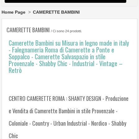
HOME
Home Page
>
CAMERETTE BAMBINI
CUCINA
CAMERETTE BAMBINI
/ Ci sono 24 prodotti.
SOGGIORNO
Camerette Bambini su Misura in legno made in italy
- Falegnameria Roma di Camerette a Ponte e
DIVANI E POLTRONE
Soppalco - Camerette Salvaspazio in stile
CAMERA DA LETTO
Provenzale - Shabby Chic - Industrial - Vintage –
Retrò
BAGNO
TAVOLI E SEDIE
CENTRO CAMERETTE ROMA : SHANTY DESIGN - Produzione
LAMPADARI & LAMPADE
e Vendita di Camerette Bambini in stile Provenzale -
COMPLEMENTI ARREDO
Coloniale - Country - Urban Industrial - Nordico - Shabby
CUCINE
Chic
CAMERETTE BAMBINI