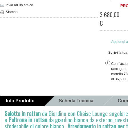
Invia ad un amico
PRO
Stampa
3 680,00
€
Aggiungi al
Scrivi la tu
Con l'acqui
raccoglier
carrello
73
di
36,50 €
.
Info Prodotto
Scheda Tecnica
Com
Salotto in rattan
da Giardino con Chaise Lounge angolare
e
Poltrona in rattan
da giardino bianca da esterno_rivest
sfoderabile di colore bianco_
Arredamento in rattan per t