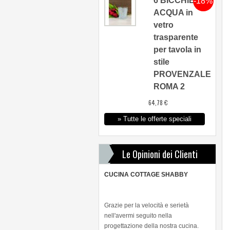
6 BICCHIERI
-18%
ACQUA in
vetro
trasparente
per tavola in
stile
PROVENZALE
ROMA 2
64,78 €
» Tutte le offerte speciali
Le Opinioni dei Clienti
CUCINA COTTAGE SHABBY
Grazie per la velocità e serietà
nell'avermi seguito nella
progettazione della nostra cucina.