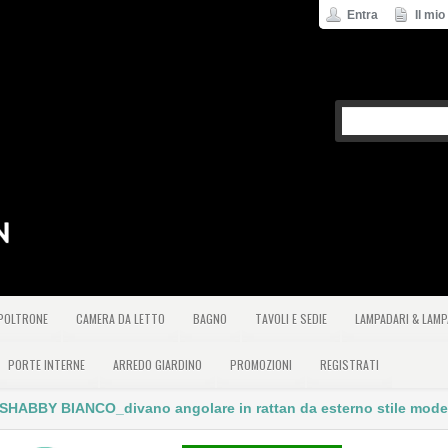
Entra
Il mio
 POLTRONE
CAMERA DA LETTO
BAGNO
TAVOLI E SEDIE
LAMPADARI & LAMP
PORTE INTERNE
ARREDO GIARDINO
PROMOZIONI
REGISTRATI
HABBY BIANCO_divano angolare in rattan da esterno stile mod