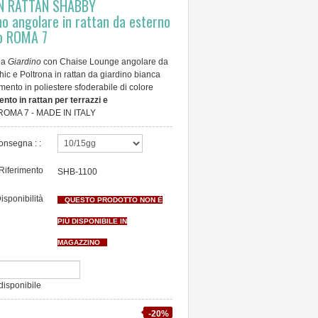
IN RATTAN SHABBY
o angolare in rattan da esterno
no ROMA 7
da
Giardino
con
Chaise Lounge angolare da
ic e Poltrona in rattan da giardino bianca
mento in poliestere sfoderabile di colore
to in rattan per terrazzi e
ROMA 7 - MADE IN ITALY
onsegna : :
Riferimento
SHB-1100
isponibilità
QUESTO PRODOTTO NON È
PIÙ DISPONIBILE IN
MAGAZZINO
isponibile
-20%