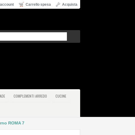
 account
Carrello spesa
Acquista
ADE
COMPLEMENTI ARREDO
CUCINE
erno ROMA 7