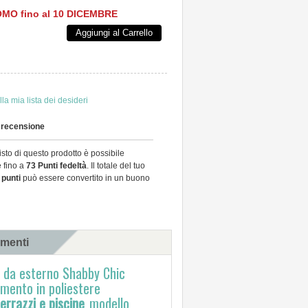
MO fino al 10 DICEMBRE
Aggiungi al Carrello
la mia lista dei desideri
a recensione
sto di questo prodotto è possibile
e fino a
73
Punti fedeltà
. Il totale del tuo
punti
può essere convertito in un buono
menti
 da esterno Shabby Chic
imento in poliestere
errazzi e piscine_
modello