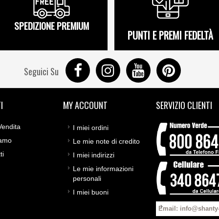
SPEDIZIONE PREMIUM
PUNTI E PREMI FEDELTÀ
Seguici Su
I
MY ACCOUNT
SERVIZIO CLIENTI
Vendita
I miei ordini
iamo
Le mie note di credito
ti
I miei indirizzi
Le mie informazioni
personali
I miei buoni
Email: info@shanty-