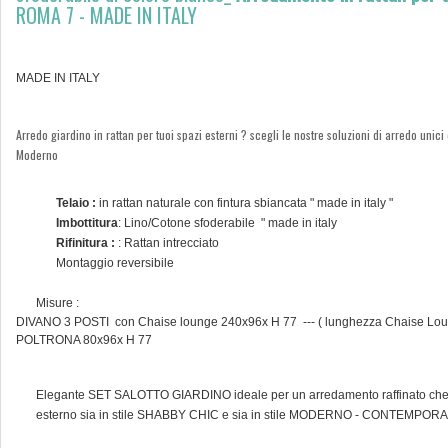
ROMA 7 - MADE IN ITALY
MADE IN ITALY
Arredo giardino in rattan per tuoi spazi esterni ? scegli le nostre soluzioni di arredo unici e
Moderno
Telaio :
in rattan naturale con fintura sbiancata " made in italy "
Imbottitura
: Lino/Cotone sfoderabile " made in italy
Rifinitura :
: Rattan intrecciato
Montaggio reversibile
Misure :
DIVANO 3 POSTI con Chaise lounge 240x96x H 77 --- ( lunghezza Chaise Lo
POLTRONA 80x96x H 77
Elegante SET SALOTTO GIARDINO ideale per un arredamento raffinato che 
esterno sia in stile SHABBY CHIC e sia in stile MODERNO - CONTEMPO