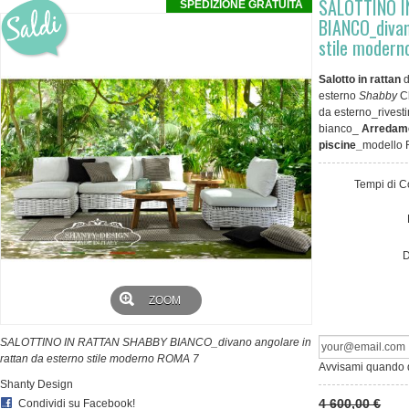
SALOTTINO 
SPEDIZIONE GRATUITA
BIANCO_divan
stile moder
Salotto in rattan
esterno
Shabby
Ch
da esterno_rivesti
bianco_
Arredamen
piscine_
modello 
Tempi di C
D
ZOOM
SALOTTINO IN RATTAN SHABBY BIANCO_divano angolare in
rattan da esterno stile moderno ROMA 7
Avvisami quando d
Shanty Design
4 600,00 €
Condividi su Facebook!