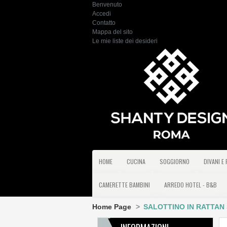
Benvenuto
Accedi
Contatto
Mappa del sito
Le mie liste dei desideri
HOME
CUCINA
SOGGIORNO
DIVANI E
CAMERETTE BAMBINI
ARREDO HOTEL - B&B
Home Page
>
SALOTTINO IN RATTAN S