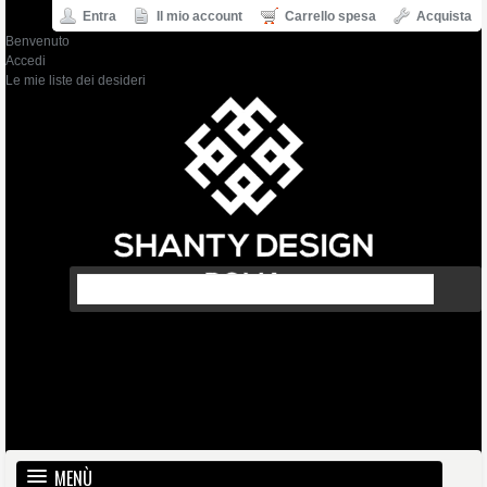
Entra
Il mio account
Carrello spesa
Acquista
Benvenuto
Accedi
Le mie liste dei desideri
MENÙ