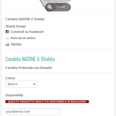
ARREDO HOTEL - B&B
ZOOM
PORTE INTERNE
Candela NADINE 6 Shabby
Shanty Design
ARREDO GIARDINO
Condividi su Facebook!
Invia ad un amico
PROMOZIONI
Stampa
REGISTRATI
Candela NADINE 6 Shabby
Candela Profumata con Gessetto
Colore :
Disponibilità
QUESTO PRODOTTO NON È PIÙ DISPONIBILE IN MAGAZZINO