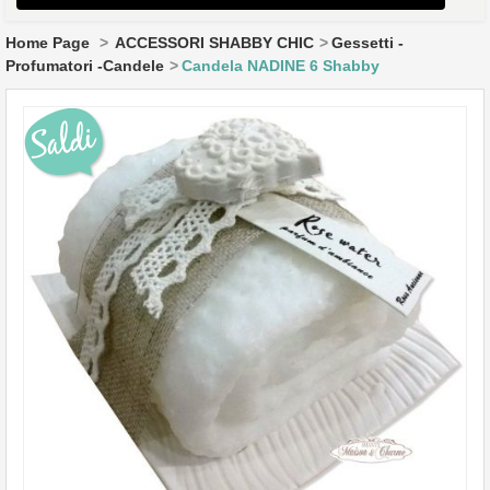
HOME
Home Page
>
ACCESSORI SHABBY CHIC
>
Gessetti -
Profumatori -Candele
>
Candela NADINE 6 Shabby
CUCINA
SOGGIORNO
DIVANI E POLTRONE
CAMERA DA LETTO
BAGNO
TAVOLI E SEDIE
LAMPADARI & LAMPADE
COMPLEMENTI ARREDO
CUCINE
CAMERETTE BAMBINI