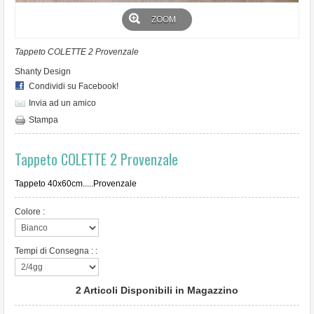
ARREDO HOTEL - B&B
ZOOM
PORTE INTERNE
Tappeto COLETTE 2 Provenzale
Shanty Design
ARREDO GIARDINO
Condividi su Facebook!
Invia ad un amico
PROMOZIONI
Stampa
REGISTRATI
Tappeto COLETTE 2 Provenzale
Tappeto 40x60cm.....Provenzale
Colore :
Tempi di Consegna : :
2
Articoli Disponibili in Magazzino