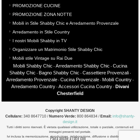
PROMOZIONE CUCINE
PROMOZIONE ZONA NOTTE
Mobili in Stile Shabby Chic e Arredamento Provenzale
Arredamento in Stile Country
I nostri Mobili Shabby in TV
Organizzare un Matrimonio Stile Shabby Chic
Mobili stile Vintage su Rai Due
Mobili Shabby Chic
Arredamento Shabby Chic
Cucina
-
-
Shabby Chic
Bagno Shabby Chic
Cassettiere Provenzali
-
-
-
Arredamento Provenzale
Cucina Provenzale
Mobili Country
-
-
-
Arredamento Country
Accessori Cucina Country
Divani
-
-
Chesterfield
Copyright
SHANTY DESIGN
Cellulare:
340 8647710
/
Numero Verde:
800 864834
/
Email:
info@shanty-
design.it
Tutti i diritti sono riservati. È vietata qualsiasi utilizzazione, totale o parziale, contenuti ed
immagini presenti nel portale.
Ivi inclusa la memorizzazione, riproduzione, rielaborazione, diffusione o distribuzione dei
Paga anche a rate con