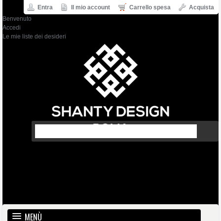
Entra
Il mio account
Carrello spesa
Acquista
Benvenuto
Accedi
Le mie liste dei desideri
MENÙ