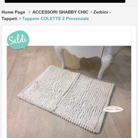
HOME
Home Page
>
ACCESSORI SHABBY CHIC
>
Zerbini -
Tappeti
>
Tappeto COLETTE 2 Provenzale
CUCINA
SOGGIORNO
DIVANI E POLTRONE
CAMERA DA LETTO
BAGNO
TAVOLI E SEDIE
LAMPADARI & LAMPADE
COMPLEMENTI ARREDO
CUCINE
CAMERETTE BAMBINI